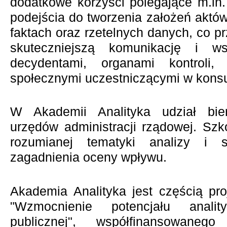
dodatkowe korzyści polegające m.in
podejścia do tworzenia założeń aktó
faktach oraz rzetelnych danych, co p
skuteczniejszą komunikację i w
decydentami, organami kontroli
społecznymi uczestniczącymi w konsu
W Akademii Analityka udział bi
urzędów administracji rządowej. Szk
rozumianej tematyki analizy i 
zagadnienia oceny wpływu.
Akademia Analityka jest częścią pr
"Wzmocnienie potencjału anality
publicznej", współfinansowane