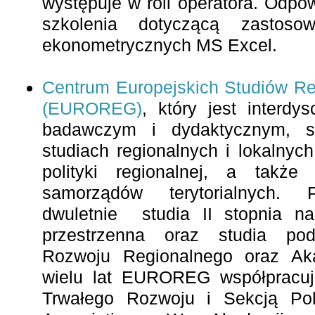
występuje w roli operatora. Odpo
szkolenia dotyczącą zastosow
ekonometrycznych MS Excel.
Centrum Europejskich Studiów Re
(EUROREG)
, który jest interdy
badawczym i dydaktycznym, sp
studiach regionalnych i lokalnyc
polityki regionalnej, a także 
samorządów terytorialnych. P
dwuletnie studia II stopnia n
przestrzenna oraz studia po
Rozwoju Regionalnego oraz Ak
wielu lat EUROREG współpracu
Trwałego Rozwoju i Sekcją Pol